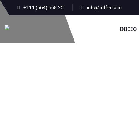
+111 (564) 568 25
info@ruffer.com
INICIO