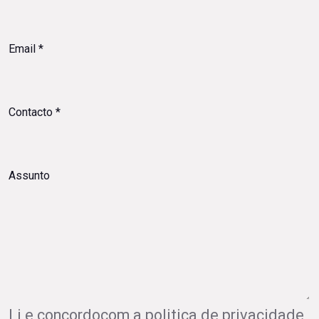
e
concordocom
Email
*
Contacto
*
Assunto
Li e concordocom a politica de privacidade