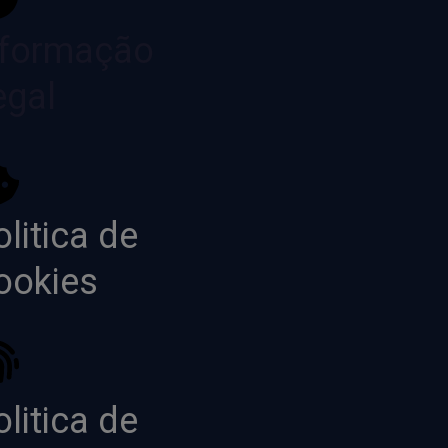
nformação
egal
litica de
ookies
litica de