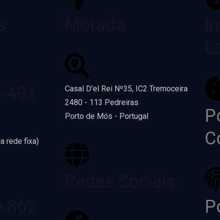
s
Morada
I
L
4 491
Casal D'el Rei Nº35, IC2 Tremoceira
2480 - 113 Pedreiras
Po
Porto de Mós - Portugal
C
a rede fixa)
Redes Sociais
9 862
Po