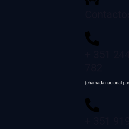
Contacto
+ 351 24
782
(chamada nacional par
+ 351 91