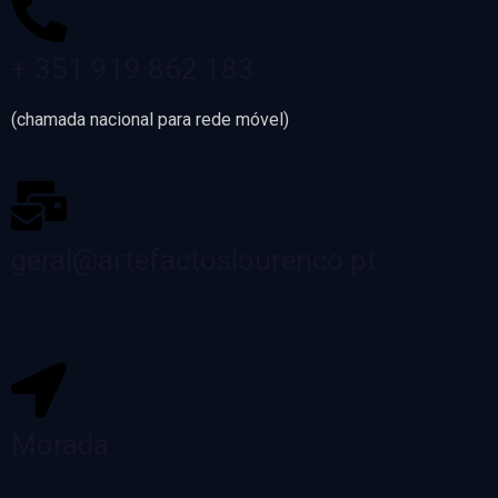
+ 351 919 862 183
(chamada nacional para rede móvel)
geral@artefactoslourenco.pt
Morada