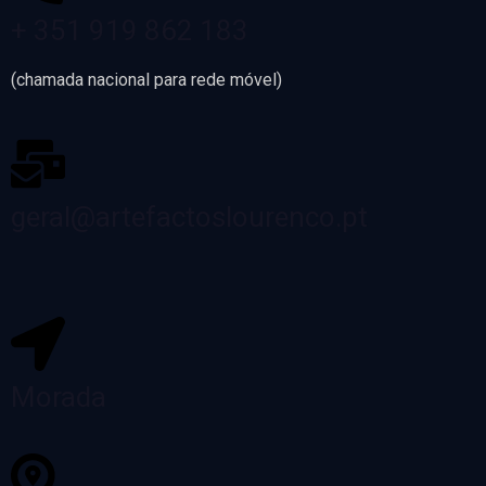
+ 351 919 862 183
(chamada nacional para rede móvel)
geral@artefactoslourenco.pt
Morada