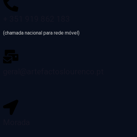
+ 351 919 862 183
(chamada nacional para rede móvel)
geral@artefactoslourenco.pt
Morada