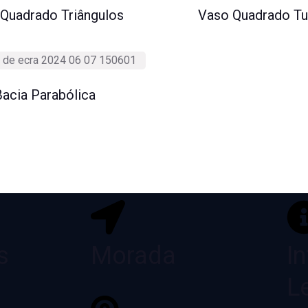
Quadrado Triângulos
Vaso Quadrado Tu
acia Parabólica
s
Morada
I
L