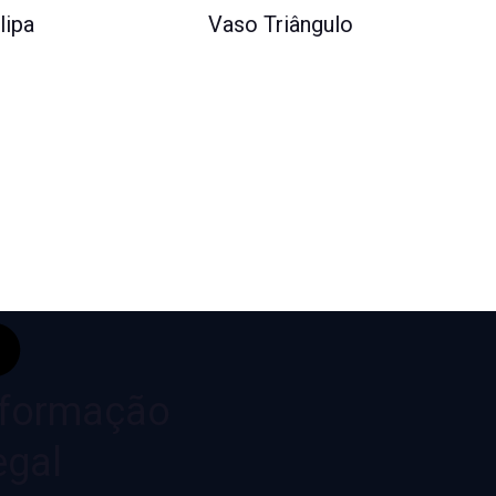
lipa
Vaso Triângulo
nformação
egal