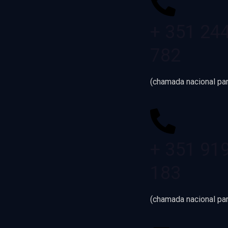
+ 351 24
782
(chamada nacional par
+ 351 91
183
(chamada nacional pa