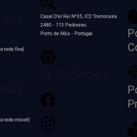
4 491
Casal D'el Rei Nº35, IC2 Tremoceira
2480 - 113 Pedreiras
Po
Porto de Mós - Portugal
C
a rede fixa)
Redes Sociais
9 862
Po
P
ra rede móvel)