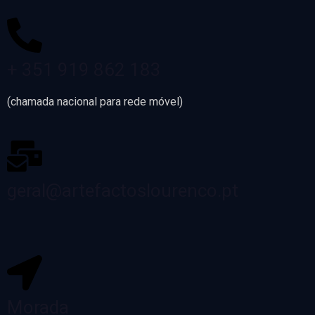
+ 351 919 862 183
(chamada nacional para rede móvel)
geral@artefactoslourenco.pt
Morada