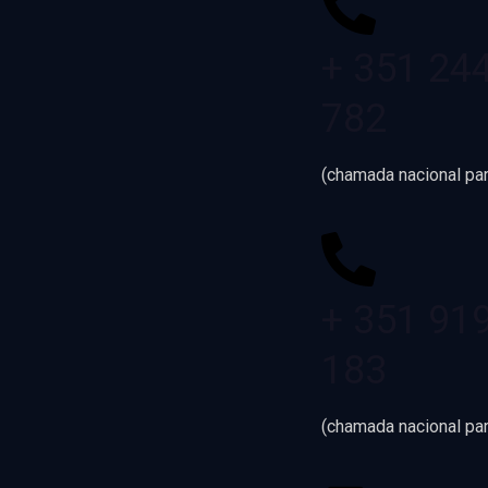
+ 351 24
782
(chamada nacional par
+ 351 91
183
(chamada nacional pa