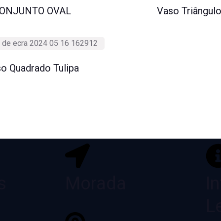
ONJUNTO OVAL
Vaso Triângul
o Quadrado Tulipa
s
Morada
I
L