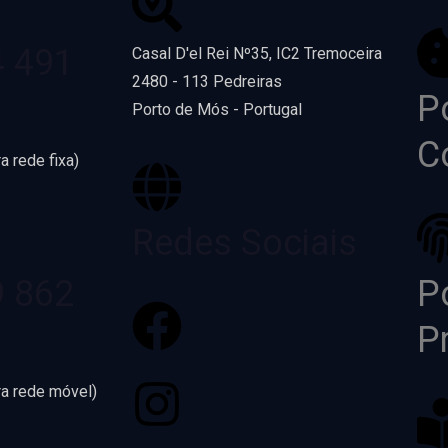
4 491
Casal D'el Rei Nº35, IC2 Tremoceira
2480 - 113 Pedreiras
Po
Porto de Mós - Portugal
C
a rede fixa)
Redes Sociais
9 862
Po
P
ra rede móvel)