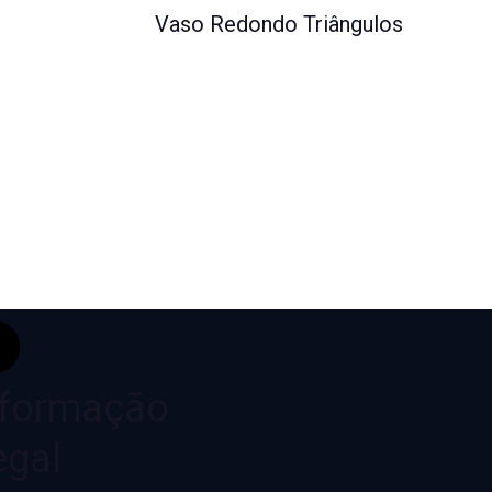
o
Vaso Redondo Triângulos
nformação
egal