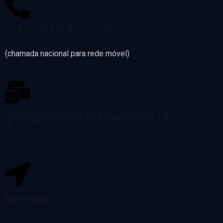
+ 351 919 862 183
(chamada nacional para rede móvel)
geral@artefactoslourenco.pt
Morada