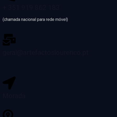
+ 351 919 862 183
(chamada nacional para rede móvel)
geral@artefactoslourenco.pt
Morada