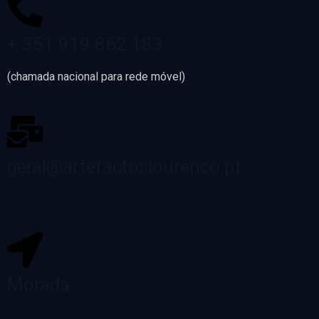
+ 351 919 862 183
(chamada nacional para rede móvel)
geral@artefactoslourenco.pt
Morada