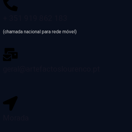
+ 351 919 862 183
(chamada nacional para rede móvel)
geral@artefactoslourenco.pt
Morada