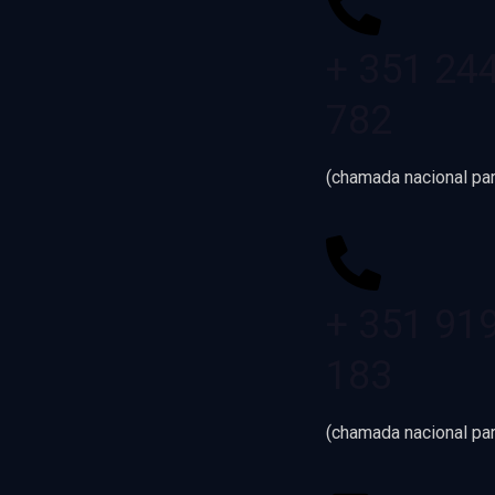
+ 351 24
782
(chamada nacional par
+ 351 91
183
(chamada nacional pa