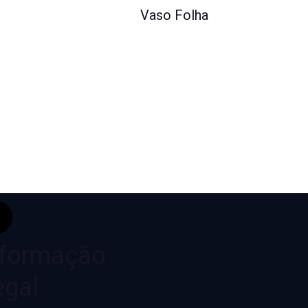
Vaso Folha
nformação
egal