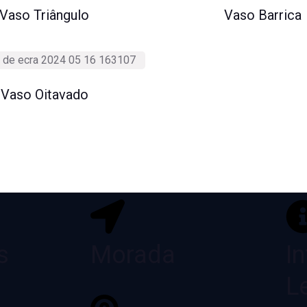
Vaso Triângulo
Vaso Barrica
Vaso Oitavado
s
Morada
I
L