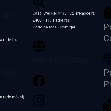
4 491
Casal D'el Rei Nº35, IC2 Tremoceira
2480 - 113 Pedreiras
Po
Porto de Mós - Portugal
C
a rede fixa)
Redes Sociais
9 862
Po
P
ra rede móvel)